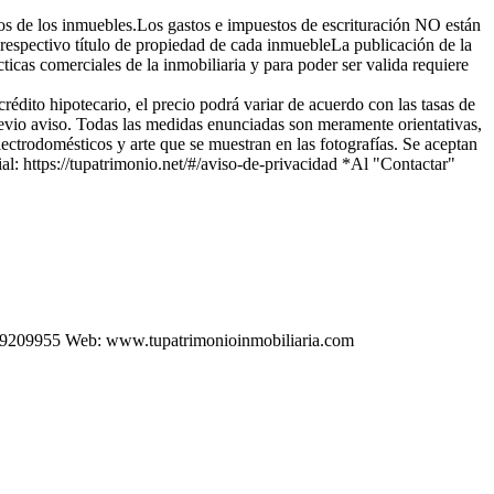
rios de los inmuebles.Los gastos e impuestos de escrituración NO están
 respectivo título de propiedad de cada inmuebleLa publicación de la
icas comerciales de la inmobiliaria y para poder ser valida requiere
rédito hipotecario, el precio podrá variar de acuerdo con las tasas de
revio aviso. Todas las medidas enunciadas son meramente orientativas,
lectrodomésticos y arte que se muestran en las fotografías. Se aceptan
al: https://tupatrimonio.net/#/aviso-de-privacidad *Al "Contactar"
589209955 Web: www.tupatrimonioinmobiliaria.com