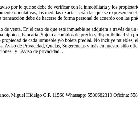
viso por lo que se debe de verificar con la inmobiliaria y los propieta
mente orientativas, las medidas exactas serán las que se expresen en el
 transacción debe de hacerse de forma personal de acuerdo con las práct
o de venta. En el caso de que este inmueble se adquiera a través de un c
na hipoteca bancaria. Sujeto a cambios de precio y disponibilidad sin p
de propiedad de cada inmueble y/o boleta predial. No incluye muebles, e
. Aviso de Privacidad, Quejas, Sugerencias y más en nuestro sitio ofici
ciones" y "Aviso de privacidad".
Polanco, Miguel Hidalgo C.P. 11560 Whatsapp: 5580682310 Oficina: 5