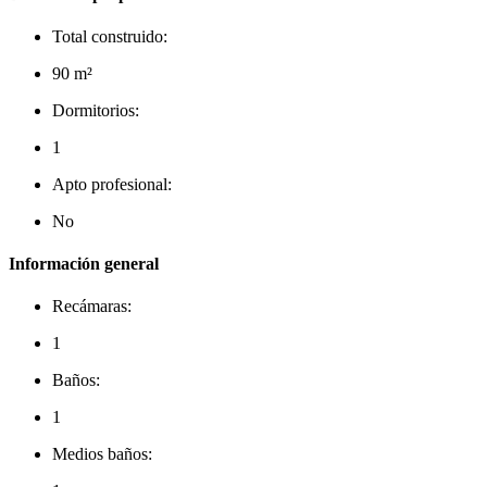
Total construido:
90 m²
Dormitorios:
1
Apto profesional:
No
Información general
Recámaras:
1
Baños:
1
Medios baños: