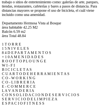
trabajo o sitios de entretenimiento como: galerías de arte, parques,
tiendas, restaurantes, cafeterías y bares a pasos de distancia. Para
distancias mayores se propone el uso de bicicleta, el cuál viene
incluido como una amenidad.
Departamento Hermosa Vista al Bosque
área habitable 42.25 M2
Balcón 6.59 m2
área Total 48.84
1 T O R R E
1 5 N I V E L E S
8 4 D E P A R T A M E N T O S
+ 1 0 A M E N I D A D E S
R O O F T O P L O U N G E
W I - F I
B I C I C L E T A S
C U A R T O D E H E R R A M I E N T A S
C O - W O R K I N G
C O - L I B R E R I A
E - C O M M E R C E
L A V A N D E R I A
C O N S O L I D A C I O N D E S E R V I C I O S
S E R V I C I O D E L I M P I E Z A
E S P A C I O F I T N E S S