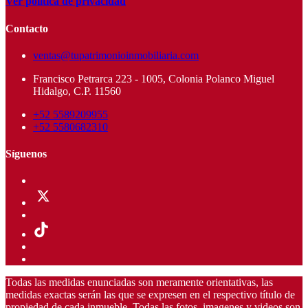
Ver política de privacidad
Contacto
ventas@tupatrimonioinmobiliaria.com
Francisco Petrarca 223 - 1005, Colonia Polanco Miguel
Hidalgo, C.P. 11560
+52 5589209955
+52 5580682310
Síguenos
Todas las medidas enunciadas son meramente orientativas, las
medidas exactas serán las que se expresen en el respectivo título de
propiedad de cada inmueble. Todas las fotos, imagenes y videos son