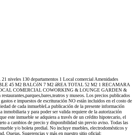
. . 21 niveles 130 departamentos 1 Local comercial Amenidades
BITABLE 45 M2 BALCóN 7 M2 áREA TOTAL 52 M2 1 RECAMARA
S LOCAL COMERCIAL COWORKING & LOUNGE GARDEN &
rantes,parques,bares,teatros y museos. Los precios publicados
s gastos e impuestos de escrituración NO están incluidos en el costo de
opiedad de cada inmuebleLa publicación de la presente información
 inmobiliaria y para poder ser valida requiere de la autorización
que este inmueble se adquiera a través de un crédito hipotecario, el
eto a cambios de precio y disponibilidad sin previo aviso. Todas las
nmueble y/o boleta predial. No incluye muebles, electrodomésticos y
d, Quejas, Sugerencias y más en nuestro sitio oficial: