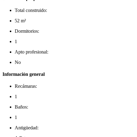
Total construido:
52 m²
Dormitorios:
1
Apto profesional:
No
Información general
Recámaras:
1
Baños:
1
Antigüedad: