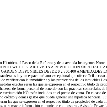
o Histórico, el Paseo de la Reforma y de la avenida Insurgentes Norte
to DEPARTAMENTO WHITE STARD VISTA A REVOLUCION áREA HA
 GARDEN DISPONIBLES DESDE $ 2,850,400 AMENIDADE
 un espacio urbano excepcional que ofrece fácil acceso a restau
 de verificar con la inmobiliaria y los propietarios de los inmuebles.Lo
medidas exactas serán las que se expresen en el respectivo título de pr
acerse de forma personal de acuerdo con las prácticas comerciales de la
e escrituración NO están incluidos en el precio de venta. En el caso de 
icho crédito y demás gastos que pueda generar una hipoteca bancaria. Suj
rán las que se expresen en el respectivo título de propiedad de cada i
ios, para mayor información comunícate con nosotros. Aviso de Privacida