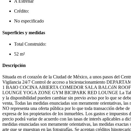
A Estrenar
Crédito:
No especificado
Superficies y medidas
Total Construido:
52 m²
Descripción
Situada en el corazón de la Ciudad de México, a unos pasos del Centr
Vigilancia 24/7 Control de acceso a biciestacionamien
1 BAñO COCINA ABIERTA COMEDOR SALA BALCóN ROOF
LOUNGE YOGA ZONE GYM BICIPARK RED LOUNGE La Tabacalera es hoy
y la disponibilidad pueden cambiar sin previo aviso por lo que se debe
venta, Todas las medidas enunciadas son meramente orientativas, las 
NO representa una oferta pública por lo que toda transacción debe de h
expresa de los propietarios de los inmuebles. Los gastos e impuestos d
precio podrá variar de acuerdo con las tasas de interés aplicables a d
medidas enunciadas son meramente orientativas, las medidas exactas se
arte que se muestran en las fotografías. Se aceptan créditos hipotecar