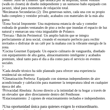
?Master Suite de Ensueño: que destaca por su amplitud, doble vestidor
(walk-in closets) de diseño independiente y un suntuoso baño equipado con
jacuzzi, ideal para momentos de relajación total.
?Recámaras Secundarias (2): Dos generosas suites, cada una con su propio
baño completo y vestidor privado, acabados con materiales de la más alta
gama.
?Zona Social Imponente: Una majestuosa estancia de sala y comedor
rodeada de grandes ventanales de piso a techo que inundan el espacio de luz
natural y enmarcan una vista inigualable de Polanco.
?Terraza / Balcón Perimetral: Un amplio balcón que se integra
perfectamente al área social, creando el escenario perfecto para recibir
invitados o disfrutar de un café por la mañana con la vibrante energía de la
zona.
?Cocina Gourmet Equipada: Un espacio culinario de vanguardia, diseñado
con equipamiento de alta gama, almacenamiento inteligente y acabados
premium, ideal tanto para el día a día como para el servicio en eventos
sociales.
?
?Cada detalle técnico ha sido planeado para ofrecer una experiencia
residencial sin esfuerzo:
?Climatización Perfecta: Equipado con sistemas independientes de aire
acondicionado y calefacción para mantener la temperatura ideal en cualquier
época del año.
?Privacidad Absoluta: Acceso directo a la intimidad de tu hogar a través de
un elevador que abre directamente dentro del Penthouse.
?Estacionamiento: 2 cajones de estacionamiento techados e independientes.
?Una oportunidad única para quienes exigen lo extraordinario.